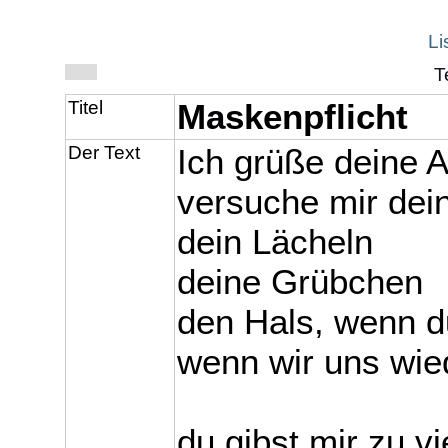
Li
T
Titel
Maskenpflicht
Der Text
Ich grüße deine A
versuche mir dei
dein Lächeln
deine Grübchen
den Hals, wenn du
wenn wir uns wi
du gibst mir zu v