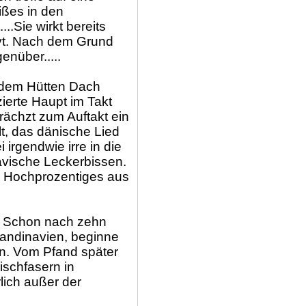
ißes in den
..Sie wirkt bereits
rvt. Nach dem Grund
enüber.....
s dem Hütten Dach
ierte Haupt im Takt
krächzt zum Auftakt ein
t, das dänische Lied
i irgendwie irre in die
avische Leckerbissen.
d Hochprozentiges aus
u. Schon nach zehn
andinavien, beginne
n. Vom Pfand später
ischfasern in
lich außer der