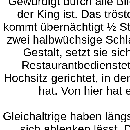
Gewürdigt durch alle Blic
der King ist. Das trös
kommt übernächtigt ½ St
zwei halbwüchsige Schl
Gestalt, setzt sie s
Restaurantbedienste
Hochsitz gerichtet, in d
hat. Von hier hat 
Gleichaltrige haben läng
sich ablenken lässt. 