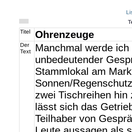
Li
T
Titel
Ohrenzeuge
Der
Manchmal werde ich u
Text
unbedeutender Gespr
Stammlokal am Markt
Sonnen/Regenschutz e
zwei Tischreihen hin 
lässt sich das Getri
Teilhaber von Gespr
Leute aussagen als s