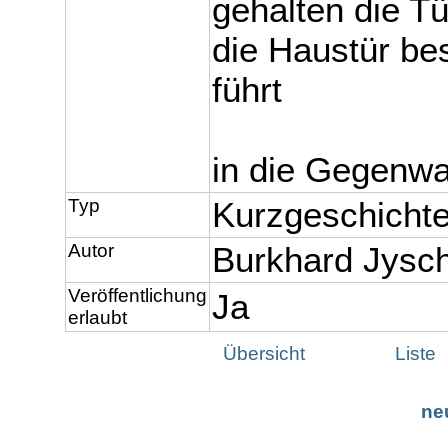
gehalten die Tü
die Haustür be
führt
in die Gegenwa
Typ
Kurzgeschicht
Autor
Burkhard Jysc
Veröffentlichung
Ja
erlaubt
Übersicht
Liste
ne