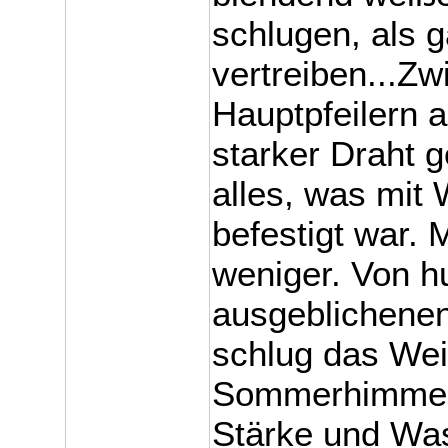
schlugen, als g
vertreiben...Zw
Hauptpfeilern 
starker Draht g
alles, was mi
befestigt war
weniger. Von h
ausgeblichene
schlug das We
Sommerhimmels
Stärke und Was