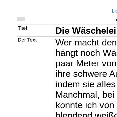
Li
T
Titel
Die Wäschele
Der Text
Wer macht den
hängt noch Wäsc
paar Meter von
ihre schwere A
indem sie alles
Manchmal, bei
konnte ich von
blendend weiße