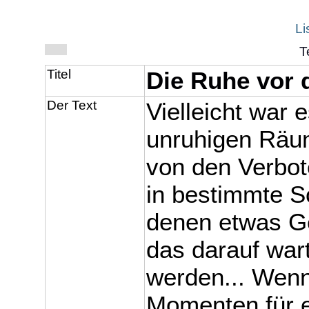
Li
T
Titel
Die Ruhe vor
Der Text
Vielleicht war 
unruhigen Räu
von den Verbote
in bestimmte S
denen etwas Ge
das darauf war
werden... Wenn
Momenten für 